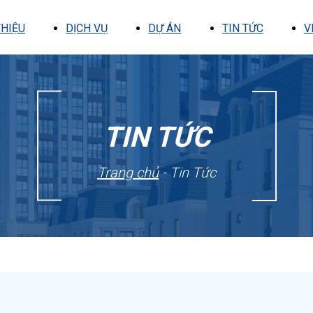
THIỆU
DỊCH VỤ
DỰ ÁN
TIN TỨC
V
TIN TỨC
Trang chủ
- Tin Tức