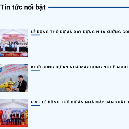
Tin tức nổi bật
LỄ ĐỘNG THỔ DỰ ÁN XÂY DỰNG NHÀ XƯỞNG CÔ
KHỞI CÔNG DỰ ÁN NHÀ MÁY CÔNG NGHỆ ACCEL
EIV - LỄ ĐỘNG THỔ DỰ ÁN NHÀ MÁY SẢN XUẤT 