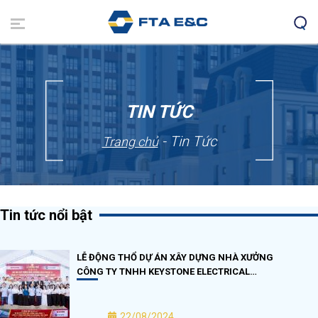
Nhảy
đến
nội
dung
TIN TỨC
- Tin Tức
Trang chủ
Tin tức nổi bật
LỄ ĐỘNG THỔ DỰ ÁN XÂY DỰNG NHÀ XƯỞNG
CÔNG TY TNHH KEYSTONE ELECTRICAL…
22/08/2024