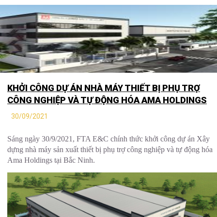
KHỞI CÔNG DỰ ÁN NHÀ MÁY THIẾT BỊ PHỤ TRỢ
CÔNG NGHIỆP VÀ TỰ ĐỘNG HÓA AMA HOLDINGS
30/09/2021
Sáng ngày 30/9/2021, FTA E&C chính thức khởi công dự án Xây
dựng nhà máy sản xuất thiết bị phụ trợ công nghiệp và tự động hóa
Ama Holdings tại Bắc Ninh
.