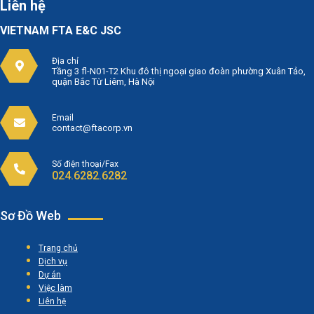
Liên hệ
VIETNAM FTA E&C JSC
Địa chỉ
Tầng 3 fl-N01-T2 Khu đô thị ngoại giao đoàn phường Xuân Tảo,
quận Bắc Từ Liêm, Hà Nội
Email
contact@ftacorp.vn
Số điện thoại/Fax
024.6282.6282
Sơ Đồ Web
Trang chủ
Dịch vụ
Dự án
Việc làm
Liên hệ