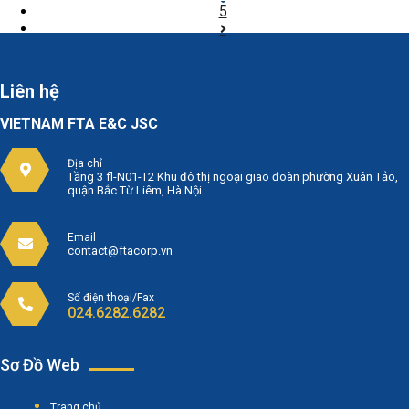
hiện
Page
5
thời
Liên hệ
VIETNAM FTA E&C JSC
Địa chỉ
Tầng 3 fl-N01-T2 Khu đô thị ngoại giao đoàn phường Xuân Tảo,
quận Bắc Từ Liêm, Hà Nội
Email
contact@ftacorp.vn
Số điện thoại/Fax
024.6282.6282
Sơ Đồ Web
Trang chủ