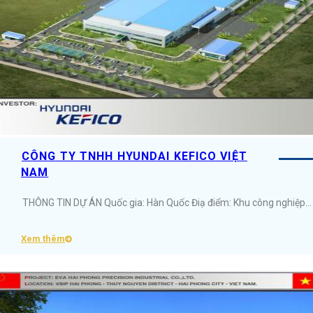
CÔNG TY TNHH HYUNDAI KEFICO VIỆT
NAM
THÔNG TIN DỰ ÁN Quốc gia: Hàn Quốc Điạ điểm: Khu công nghiệp&nbsp;Đại An, Tỉnh&nbsp;Hải Dương Diện tích: 6.8ha Ngành nghề: Sản xuất linh kiện điện tử ...
Xem thêm