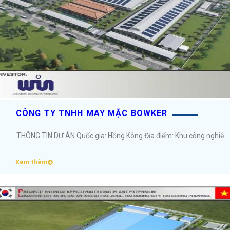
CÔNG TY TNHH MAY MẶC BOWKER
THÔNG TIN DỰ ÁN Quốc gia: Hồng Kông Địa điểm: Khu công nghiệp&nbsp;Hòa Phú, Tỉnh&nbsp;Vĩnh Long Diện tích: 8.4ha Ngành nghề: May mặc ...
Xem thêm