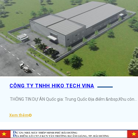
CÔNG TY TNHH HIKO TECH VINA
THÔNG TIN DỰ ÁN Quốc gia: Trung Quốc Địa điểm:&nbsp;Khu công nghiệp&nbsp;Thăng Long 3, Tỉnh&nbsp;Vĩnh Phúc Diện tích: 5000m2 Ngành nghề: Sản xuất sản phẩm từ plastic ...
Xem thêm