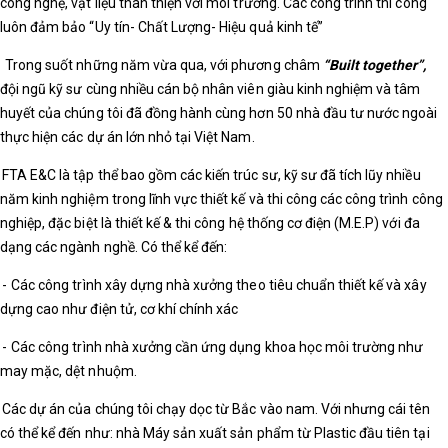
công nghệ, vật liệu thân thiện với môi trường. Các công trình thi công
luôn đảm bảo “Uy tín- Chất Lượng- Hiệu quả kinh tế”
Trong suốt những năm vừa qua, với phương châm
“Built together”,
đội ngũ kỹ sư cùng nhiều cán bộ nhân viên giàu kinh nghiệm và tâm
huyết của chúng tôi đã đồng hành cùng hơn 50 nhà đầu tư nước ngoài
thực hiện các dự án lớn nhỏ tại Việt Nam.
FTA E&C là tập thể bao gồm các kiến trúc sư, kỹ sư đã tích lũy nhiều
năm kinh nghiệm trong lĩnh vực thiết kế và thi công các công trình công
nghiệp, đặc biệt là thiết kế & thi công hệ thống cơ điện (M.E.P) với đa
dạng các ngành nghề. Có thể kể đến:
-
Các công trình xây dựng nhà xưởng theo tiêu chuẩn thiết kế và xây
dựng cao như điện tử, cơ khí chính xác
-
Các công trình nhà xưởng cần ứng dụng khoa học môi trường như
may mặc, dệt nhuộm.
Các dự án của chúng tôi chạy dọc từ Bắc vào nam. Với nhưng cái tên
có thể kể đến như: nhà Máy sản xuất sản phẩm từ Plastic đầu tiên tại