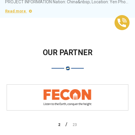
PROJECT INFORMATION Nation: China&nbsp; Location: Yen Phong II-A Industrial Park, Bac Ninh&nbsp;Province Area: 10.000m2 Industry:&nbsp;Electronic components ...
Read more
OUR PARTNER
2
23