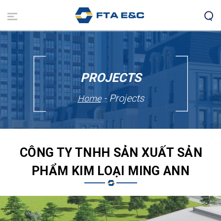
Skip
to
main
content
PROJECTS
- Projects
Home
CÔNG TY TNHH SẢN XUẤT SẢN
PHẨM KIM LOẠI MING ANN