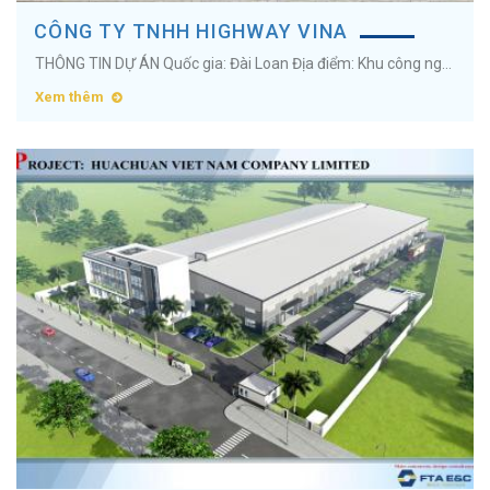
CÔNG TY TNHH HIGHWAY VINA
THÔNG TIN DỰ ÁN Quốc gia: Đài Loan Địa điểm: Khu công nghiệp Quế Võ II, Tỉnh Bắc Ninh Diện tích:&nbsp;18.000m2 Ngành nghề:&nbsp;Sản xuất sản phẩm từ gỗ ...
Xem thêm