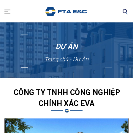
Nhảy
đến
nội
dung
DỰ ÁN
- Dự Án
Trang chủ
CÔNG TY TNHH CÔNG NGHIỆP
CHÍNH XÁC EVA