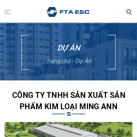
Nhảy
đến
nội
dung
DỰ ÁN
- Dự Án
Trang chủ
CÔNG TY TNHH SẢN XUẤT SẢN
PHẨM KIM LOẠI MING ANN