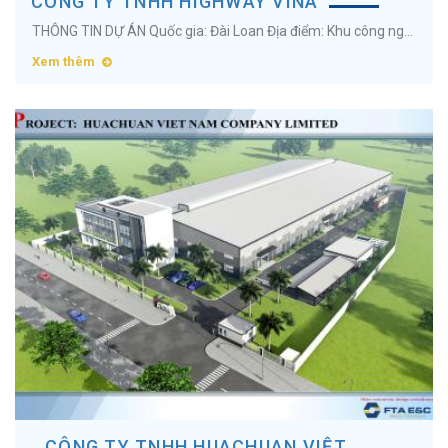
CÔNG TY TNHH HIGHWAY VINA
THÔNG TIN DỰ ÁN Quốc gia: Đài Loan Địa điểm: Khu công nghiệp Quế Võ II, Tỉnh Bắc Ninh Diện tích:&nbsp;18.000m2 Ngành nghề:&nbsp;Sản xuất sản phẩm từ gỗ ...
Xem thêm
CÔNG TY TNHH HUACHUAN VIỆT